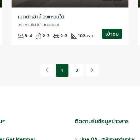
เบตต้าเฮ้าส์ วงแหวนใต้
วงแหวนใต้ (บ้านดอนบม)
เข้าชม
3-4
2-3
2-3
102
ตร.ม.
1
2
่นๆ
ติดตามรับข้อมูลข่าวสาร
r Get Member
Line OA : @Pimanfamily