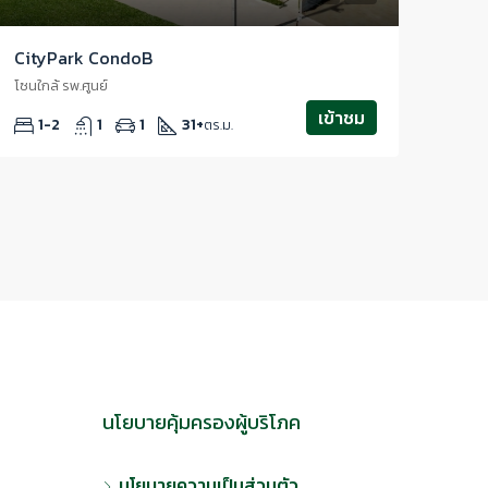
CityPark CondoB
โซนใกล้ รพ.ศูนย์
เข้าชม
1-2
1
1
31+
ตร.ม.
นโยบายคุ้มครองผู้บริโภค
นโยบายความเป็นส่วนตัว