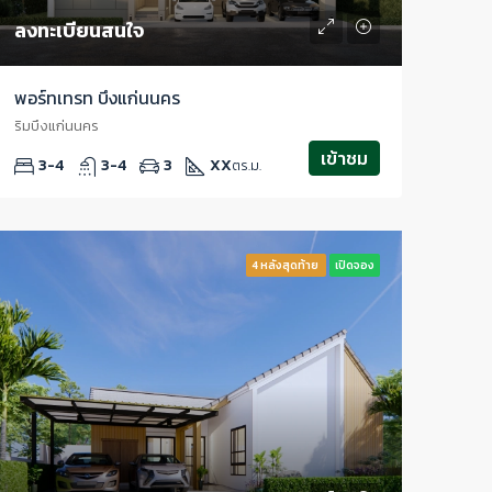
ลงทะเบียนสนใจ
พอร์ทเทรท บึงแก่นนคร
ริมบึงแก่นนคร
เข้าชม
3-4
3-4
3
XX
ตร.ม.
4 หลังสุดท้าย
เปิดจอง