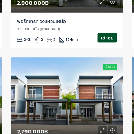
2,800,000฿
พอร์ทเทรท วงแหวนเหนือ
วงแหวนเหนือ (พุทธมณฑน)
เข้าชม
2-3
2
2
124
ตร.ม.
เปิดจอง
2,790,000฿