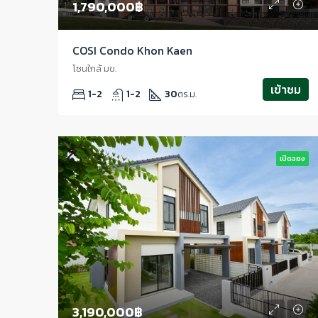
1,790,000฿
COSI Condo Khon Kaen
โซนใกล้ มข.
เข้าชม
1-2
1-2
30
ตร.ม.
เปิดจอง
3,190,000฿