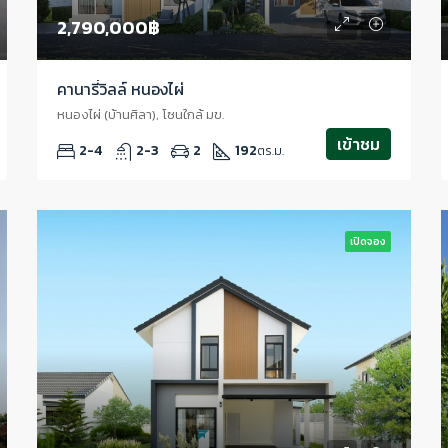
2,790,000฿
คานารี่วิลล์ หนองไผ่
หนองไผ่ (บ้านศิลา), โซนใกล้ มข.
เข้าชม
2-4
2-3
2
192
ตร.ม.
เปิดจอง