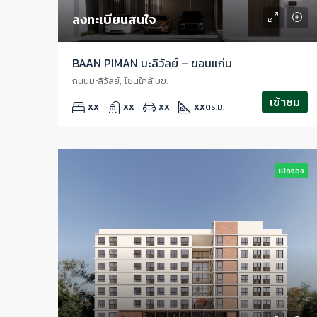
ลงทะเบียนสนใจ
BAAN PIMAN มะลิวัลย์ – ขอนแก่น
ถนนมะลิวัลย์, โซนใกล้ มข.
เข้าชม
xx
xx
xx
xx
ตร.ม.
เปิดจอง