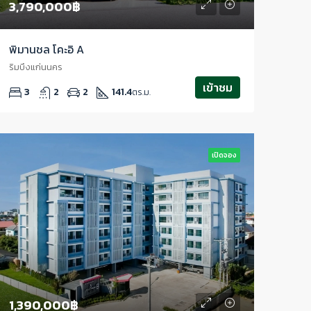
3,790,000฿
พิมานชล โคะอิ A
ริมบึงแก่นนคร
เข้าชม
3
2
2
141.4
ตร.ม.
เปิดจอง
1,390,000฿