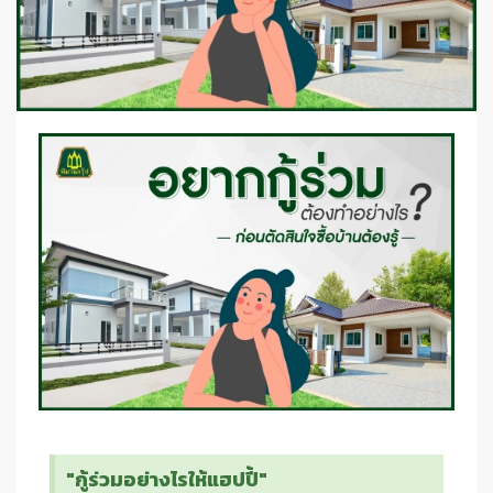
"กู้ร่วมอย่างไรให้แฮปปี้"