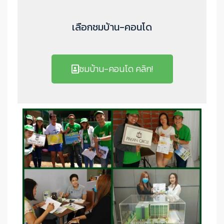
เลือกชมบ้าน-คอนโด
ชมบ้าน-คอนโด คลิก!