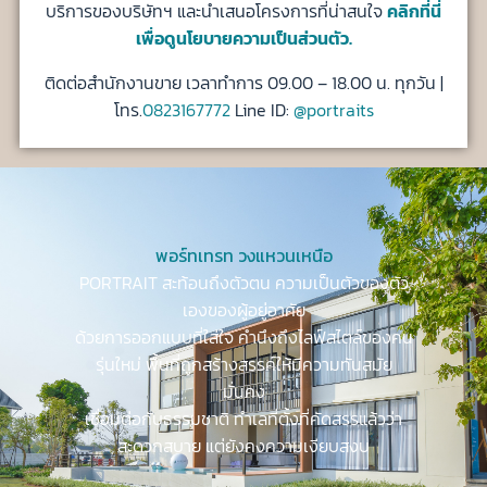
บริการของบริษัทฯ และนำเสนอโครงการที่น่าสนใจ
คลิกที่นี่
เพื่อดูนโยบายความเป็นส่วนตัว.
ติดต่อสำนักงานขาย เวลาทำการ 09.00 – 18.00 น. ทุกวัน |
โทร.
0823167772
Line ID:
@portraits
พอร์ทเทรท วงแหวนเหนือ
PORTRAIT สะท้อนถึงตัวตน ความเป็นตัวของตัว
เองของผู้อยู่อาศัย
ด้วยการออกแบบที่ใส่ใจ คำนึงถึงไลฟ์สไตล์ของคน
รุ่นใหม่ พื้นที่ถูกสร้างสรรค์ให้มีความทันสมัย
มั่นคง
เชื่อมต่อกับธรรมชาติ ทำเลที่ตั้งที่คัดสรรแล้วว่า
สะดวกสบาย แต่ยังคงความเงียบสงบ