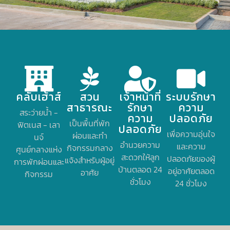
คลับเฮ้าส์
สวน
เจ้าหน้าที่
ระบบรักษา
สาธารณะ
รักษา
ความ
สระว่ายน้ำ -
ความ
ปลอดภัย
เป็นพื้นที่พัก
ฟิตเนส - เลา
ปลอดภัย
เพื่อความอุ่นใจ
ผ่อนและทำ
นจ์
อำนวยความ
และความ
กิจกรรมกลาง
ศูนย์กลางแห่ง
สะดวกให้ลูก
ปลอดภัยของผู้
แจ้งสำหรับผู้อยู่
การพักผ่อนและ
บ้านตลอด 24
อยู่อาศัยตลอด
อาศัย
กิจกรรม
ชั่วโมง
24 ชั่วโมง